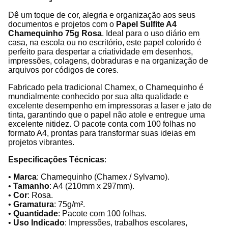
Dê um toque de cor, alegria e organização aos seus
documentos e projetos com o
Papel Sulfite A4
Chamequinho 75g Rosa
. Ideal para o uso diário em
casa, na escola ou no escritório, este papel colorido é
perfeito para despertar a criatividade em desenhos,
impressões, colagens, dobraduras e na organização de
arquivos por códigos de cores.
Fabricado pela tradicional Chamex, o Chamequinho é
mundialmente conhecido por sua alta qualidade e
excelente desempenho em impressoras a laser e jato de
tinta, garantindo que o papel não atole e entregue uma
excelente nitidez. O pacote conta com 100 folhas no
formato A4, prontas para transformar suas ideias em
projetos vibrantes.
Especificações Técnicas
:
•
Marca
: Chamequinho (Chamex / Sylvamo).
•
Tamanho
: A4 (210mm x 297mm).
•
Cor
: Rosa.
•
Gramatura
: 75g/m².
•
Quantidade
: Pacote com 100 folhas.
•
Uso Indicado
: Impressões, trabalhos escolares,