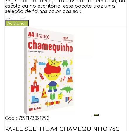
75g Colorido. Ideal para o uso diário em casa, na
escola ou no escritório, este pacote traz uma
seleção de folhas coloridas sor...
Adicionar
Cód.: 7891173021793
PAPEL SULFITE A4 CHAMEQUINHO 75G